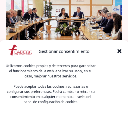
Gestionar consentimiento
El 26 de enero, la Confederación de Empresarios de
Utilizamos cookies propias y de terceros para garantizar
Andalucía (CEA) celebró una reunión del Consejo
el funcionamiento de la web, analizar su uso y, en su
caso, mejorar nuestros servicios.
Empresarial de Medio Ambiente en el marco de un
encuentro de trabajo con la Consejería de
Puede aceptar todas las cookies, rechazarlas o
Sostenibilidad y Medio Ambiente de la Junta de
configurar sus preferencias. Podrá cambiar o retirar su
consentimiento en cualquier momento a través del
Andalucía, dentro de la agenda de colaboración
panel de configuración de cookies.
institucional y del Diálogo Social. El encuentro estuvo
[…]