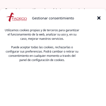
En su intervención, subrayó la importancia de
avanzar hacia procedimientos más claros, previsibles
Gestionar consentimiento
y con mayor seguridad jurídica, así como el interés
del sector por las mejoras que pueda incorporar la
Utilizamos cookies propias y de terceros para garantizar
futura
Ley de Gestión Ambiental de Andalucía
el funcionamiento de la web, analizar su uso y, en su
caso, mejorar nuestros servicios.
(LEGAM)
, destacando que una tramitación más
eficiente contribuye a una mejor planificación de las
Puede aceptar todas las cookies, rechazarlas o
configurar sus preferencias. Podrá cambiar o retirar su
obras, al mantenimiento del empleo y al desarrollo
consentimiento en cualquier momento a través del
de la actividad económica, siempre desde el respeto
panel de configuración de cookies.
a la protección ambiental.
FADECO Contratistas
C/ Arquímedes 2 (Edif. CSEA), 41092, Sevilla.
E-mail:
fcontratistas@fadecocontratistas.es
Teléfono:
954 467 126
.