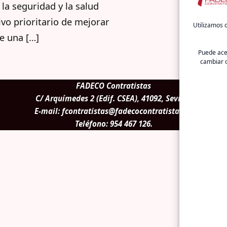
la seguridad y la salud
tivo prioritario de mejorar
Utilizamos c
e una […]
Puede acep
cambiar o
FADECO Contratistas
C/ Arquímedes 2 (Edif. CSEA), 41092, Sevilla.
E-mail:
fcontratistas@fadecocontratistas.es
Teléfono:
954 467 126
.