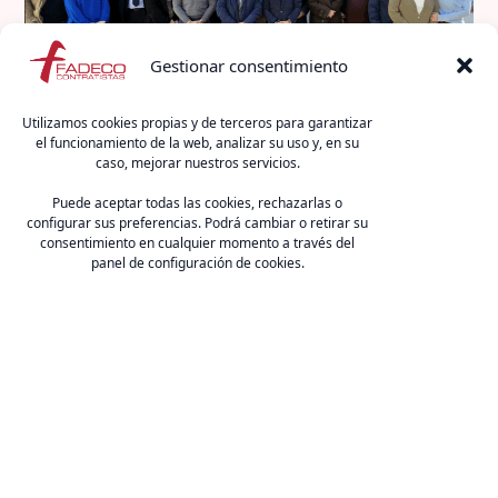
Gestionar consentimiento
Utilizamos cookies propias y de terceros para garantizar
El pasado 27 de enero se celebró reunión de la
el funcionamiento de la web, analizar su uso y, en su
caso, mejorar nuestros servicios.
Comisión Permanente de la Fundación Laboral de la
Construcción en Andalucía. En esta ocasión, los
Puede aceptar todas las cookies, rechazarlas o
miembros de la Comisión se reunieron en las
configurar sus preferencias. Podrá cambiar o retirar su
consentimiento en cualquier momento a través del
instalaciones de la Fundación Internacional Aproni,
panel de configuración de cookies.
en Écija. La Fundación Internacional APRONI es una
entidad sin ánimo de lucro que desde el […]
FADECO Contratistas
C/ Arquímedes 2 (Edif. CSEA), 41092, Sevilla.
E-mail:
fcontratistas@fadecocontratistas.es
Teléfono:
954 467 126
.