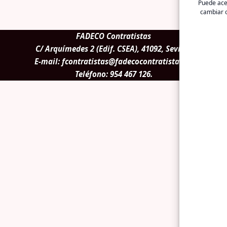
Puede acep
cambiar o
FADECO Contratistas
C/ Arquímedes 2 (Edif. CSEA), 41092, Sevilla.
E-mail:
fcontratistas@fadecocontratistas.es
Teléfono:
954 467 126
.