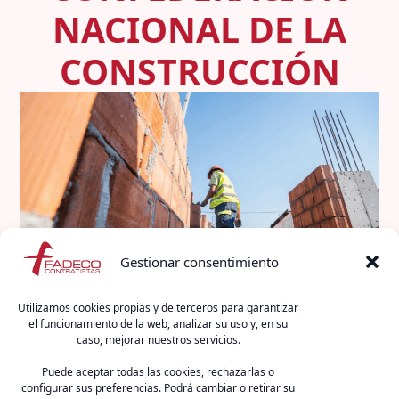
NACIONAL DE LA
CONSTRUCCIÓN
Gestionar consentimiento
Utilizamos cookies propias y de terceros para garantizar
El 22 de enero se celebró la reunión del Consejo de
el funcionamiento de la web, analizar su uso y, en su
caso, mejorar nuestros servicios.
Gobierno de la Confederación Nacional de la
Construcción (CNC), en la que participó de forma
Puede aceptar todas las cookies, rechazarlas o
telemática el presidente de FADECO Contratistas,
configurar sus preferencias. Podrá cambiar o retirar su