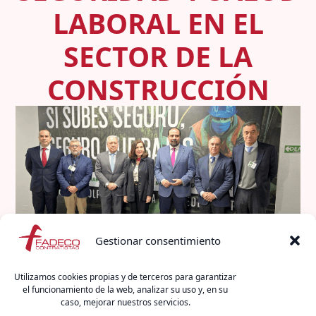
LABORAL EN EL
SECTOR DE LA
CONSTRUCCIÓN
Gestionar consentimiento
Utilizamos cookies propias y de terceros para garantizar
La Consejería de Empleo, Empresa y Trabajo
el funcionamiento de la web, analizar su uso y, en su
caso, mejorar nuestros servicios.
Autónomo de la Junta de Andalucía y la Fundación