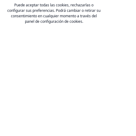
Laboral de la Construcción en Andalucía han firmado
Puede aceptar todas las cookies, rechazarlas o
un Protocolo General de Actuación para reforzar la
configurar sus preferencias. Podrá cambiar o retirar su
consentimiento en cualquier momento a través del
seguridad y la salud laboral en el sector de la
panel de configuración de cookies.
construcción, con el objetivo prioritario de mejorar
las condiciones de trabajo mediante una […]
FADECO Contratistas
C/ Arquímedes 2 (Edif. CSEA), 41092, Sevilla.
E-mail:
fcontratistas@fadecocontratistas.es
Teléfono:
954 467 126
.