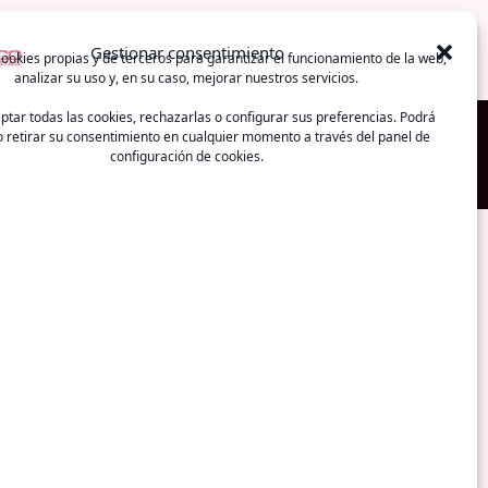
alidad
Publicaciones
Circulares
Contactar
Gestionar consentimiento
ookies propias y de terceros para garantizar el funcionamiento de la web,
analizar su uso y, en su caso, mejorar nuestros servicios.
tar todas las cookies, rechazarlas o configurar sus preferencias. Podrá
 retirar su consentimiento en cualquier momento a través del panel de
configuración de cookies.