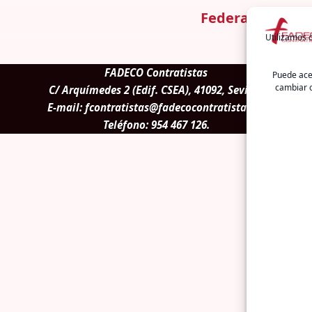
Federación
Actu
Utilizamos c
FADECO Contratistas
Puede acep
cambiar o
C/ Arquímedes 2 (Edif. CSEA), 41092, Sevilla.
E-mail:
fcontratistas@fadecocontratistas.es
Teléfono:
954 467 126
.