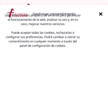
Menú
Gestionar consentimiento
Utilizamos cookies propias y de terceros para garantizar
el funcionamiento de la web, analizar su uso y, en su
caso, mejorar nuestros servicios.
FADECO Contratistas
Puede aceptar todas las cookies, rechazarlas o
C/ Arquímedes 2 (Edif. CSEA), 41092, Sevilla.
configurar sus preferencias. Podrá cambiar o retirar su
E-mail:
fcontratistas@fadecocontratistas.es
consentimiento en cualquier momento a través del
Teléfono:
954 467 126
.
panel de configuración de cookies.