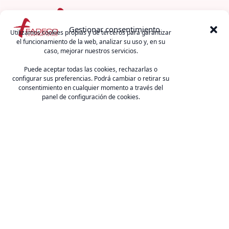
Menú
Gestionar consentimiento
Utilizamos cookies propias y de terceros para garantizar
el funcionamiento de la web, analizar su uso y, en su
caso, mejorar nuestros servicios.
FADECO Contratistas
Puede aceptar todas las cookies, rechazarlas o
C/ Arquímedes 2 (Edif. CSEA), 41092, Sevilla.
configurar sus preferencias. Podrá cambiar o retirar su
E-mail:
fcontratistas@fadecocontratistas.es
consentimiento en cualquier momento a través del
Teléfono:
954 467 126
.
panel de configuración de cookies.