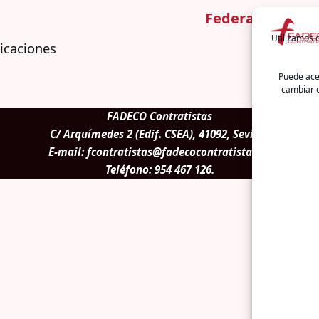
Federación
Actu
Utilizamos c
licaciones
Puede acep
cambiar o
FADECO Contratistas
C/ Arquímedes 2 (Edif. CSEA), 41092, Sevilla.
E-mail:
fcontratistas@fadecocontratistas.es
Teléfono:
954 467 126
.