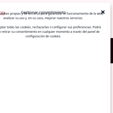
alidad
Publicaciones
Circulares
Contactar
Gestionar consentimiento
ookies propias y de terceros para garantizar el funcionamiento de la web,
analizar su uso y, en su caso, mejorar nuestros servicios.
tar todas las cookies, rechazarlas o configurar sus preferencias. Podrá
 retirar su consentimiento en cualquier momento a través del panel de
configuración de cookies.