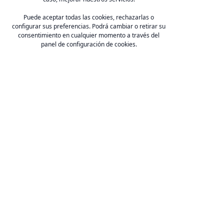
organizado por
Nueva Economía Fórum
con la
intervención del Alcalde de Sevilla,
D. José Luis Sanz
,
Puede aceptar todas las cookies, rechazarlas o
configurar sus preferencias. Podrá cambiar o retirar su
cuya presentación corrió a cargo de
D. Juan Manuel
consentimiento en cualquier momento a través del
Moreno Bonilla
, Presidente de la
Junta de
panel de configuración de cookies.
Andalucía
.
FADECO Contratistas
C/ Arquímedes 2 (Edif. CSEA), 41092, Sevilla.
E-mail:
fcontratistas@fadecocontratistas.es
Teléfono:
954 467 126
.