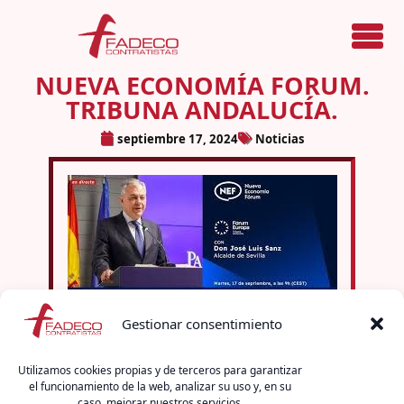
Menú
NUEVA ECONOMÍA FORUM.
TRIBUNA ANDALUCÍA.
septiembre 17, 2024
Noticias
Gestionar consentimiento
El Presidente de
Fadeco Contratistas
,
Rafael
Sánchez Alcalá
, asistió en Sevilla al Desayuno
Utilizamos cookies propias y de terceros para garantizar
informativo del
Fórum Europa
. Tribuna Andalucía,
el funcionamiento de la web, analizar su uso y, en su
caso, mejorar nuestros servicios.