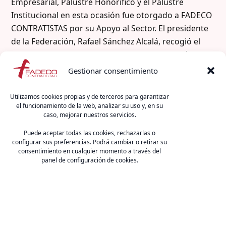
Empresarial, Palustre Honorífico y el Palustre
Institucional en esta ocasión fue otorgado a FADECO
CONTRATISTAS por su Apoyo al Sector. El presidente
de la Federación, Rafael Sánchez Alcalá, recogió el
Palustre de manos de la presidenta de ACP Jaén,
Cristina Delgado y del Director General de Caja Rural
Gestionar consentimiento
en Jaén, Fernando Planelles.
Utilizamos cookies propias y de terceros para garantizar
El acto, encabezado por la presidenta de la ACP,
el funcionamiento de la web, analizar su uso y, en su
caso, mejorar nuestros servicios.
Cristina Delgado, contó con una amplia
representación institucional. Asistieron la consejera
Puede aceptar todas las cookies, rechazarlas o
configurar sus preferencias. Podrá cambiar o retirar su
de Sostenibilidad y Medio Ambiente, el
consentimiento en cualquier momento a través del
vicepresidente segundo de la Diputación, el
panel de configuración de cookies.
subdelegado del Gobierno y el alcalde de Jaén.
FADECO Contratistas