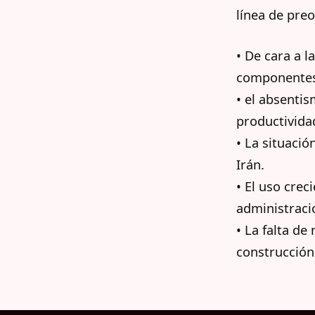
línea de pre
• De cara a 
componentes 
• el absenti
productivida
• La situació
Irán.
• El uso cre
administraci
• La falta de
construcción